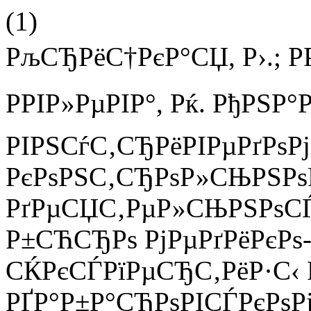
(1)
РљСЂРёС†РєР°СЏ, Р›.; РР
РРІР»РµРІР°, Рќ. РђРЅР°
РІРЅСѓС‚СЂРёРІРµРґРѕР
РєРѕРЅС‚СЂРѕР»СЊРЅР
РґРµСЏС‚РµР»СЊРЅРѕСЃС
Р±СЋСЂРѕ РјРµРґРёРєР
СЌРєСЃРїРµСЂС‚РёР·С‹ 
РҐР°Р±Р°СЂРѕРІСЃРєРѕР