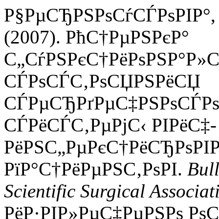
Р§РµСЂРЅРѕСѓСЃРѕРІР°, Р
(2007). РћС†РµРЅРєР°
С„СѓРЅРєС†РёРѕРЅР°Р»С
СЃРѕСЃС‚РѕСЏРЅРёСЏ
СЃРµСЂРґРµС‡РЅРѕСЃРѕ
СЃРёСЃС‚РµРјС‹ РІРёС‡-
РёРЅС„РµРєС†РёСЂРѕРІ
РїР°С†РёРµРЅС‚РѕРІ.
Bull
Scientific Surgical Associat
РёР·РІР»РµС‡РµРЅРѕ РѕС