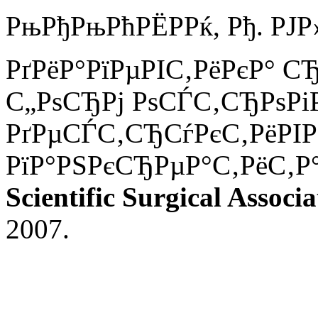
РњРђРњРћРЁРРќ, Рђ. РЈ
РґРёР°РїРµРІС‚РёРєР° 
С„РѕСЂРј РѕСЃС‚СЂРѕРі
РґРµСЃС‚СЂСѓРєС‚РёРІР
РїР°РЅРєСЂРµР°С‚РёС‚Р
Scientific Surgical Associa
2007.