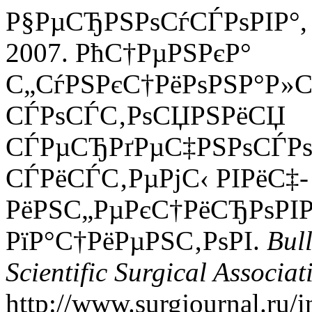
Р§РµСЂРЅРѕСѓСЃРѕРІР°, Р
2007. РћС†РµРЅРєР°
С„СѓРЅРєС†РёРѕРЅР°Р»С
СЃРѕСЃС‚РѕСЏРЅРёСЏ
СЃРµСЂРґРµС‡РЅРѕСЃРѕ
СЃРёСЃС‚РµРјС‹ РІРёС‡-
РёРЅС„РµРєС†РёСЂРѕРІ
РїР°С†РёРµРЅС‚РѕРІ.
Bull
Scientific Surgical Associat
http://www.surgjournal.ru/