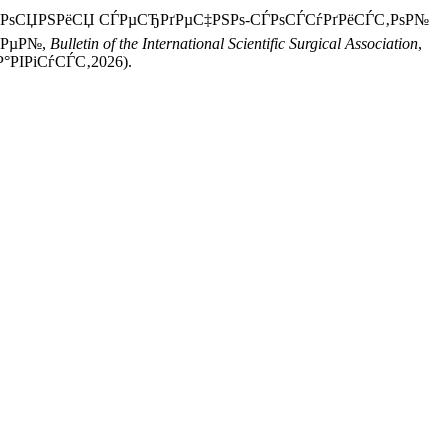
ѕСЃС‚РѕСЏРЅРёСЏ СЃРµСЂРґРµС‡РЅРѕ-СЃРѕСЃСѓРґРёСЃС‚РѕР№
‚РµР№,
Bulletin of the International Scientific Surgical Association
,
8Р°РІРіСѓСЃС‚2026).