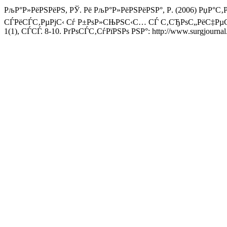
РљР°Р»РёРЅРёРЅ, РЎ. Рё РљР°Р»РёРЅРёРЅР°, Р. (2006) Рџ
СЃРёСЃС‚РµРјС‹ Сѓ Р±РѕР»СЊРЅС‹С… СЃ С‚СЂРѕС„РёС‡РµС
1(1), СЃСЃ. 8-10. РґРѕСЃС‚СѓРїРЅРѕ РЅР°: http://www.surgjourn