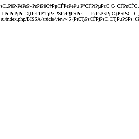
Р°С‚РѕС„РёР·РёРѕР»РѕРіРёС‡РµСЃРєРёРµ Р°СЃРїРµРєС‚С‹ СЃР
ЃРєРёРјРё СЏР·РІР°РјРё РЅРёР¶РЅРёС… РєРѕРЅРµС‡РЅРѕСЃС
al.ru/index.php/BISSA/article/view/46 (РїСЂРѕСЃРјРѕС‚СЂРµРЅРѕ: 