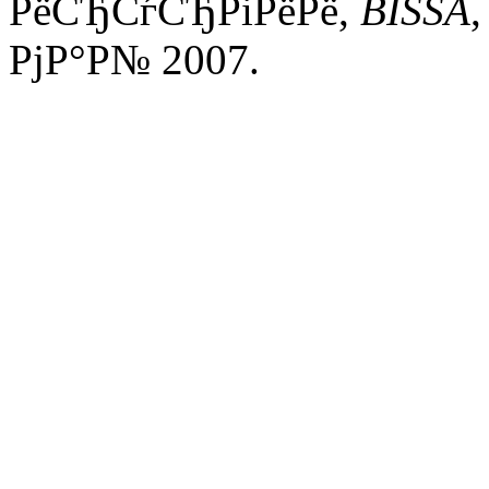
РёСЂСѓСЂРіРёРё,
BISSA
,
РјР°Р№ 2007.