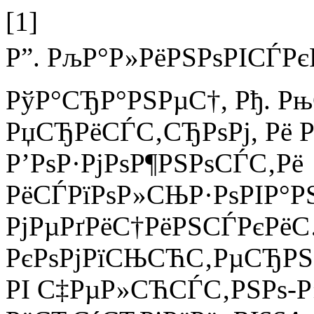
[1]
Р”. РљР°Р»РёРЅРѕРІСЃРє
РўР°СЂР°РЅРµС†, Рђ. Рњ
РџСЂРёСЃС‚СЂРѕРј, Рё Р
Р’РѕР·РјРѕР¶РЅРѕСЃС‚Рё
РёСЃРїРѕР»СЊР·РѕРІР°Р
РјРµРґРёС†РёРЅСЃРєРё
РєРѕРјРїСЊСЋС‚РµСЂРЅ
РІ С‡РµР»СЋСЃС‚РЅРѕ-