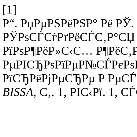
[1]
Р“. РџРµРЅРёРЅР° Рё РЎ
РЎРѕСЃСѓРґРёСЃС‚Р°СЏ 
РїРѕР¶РёР»С‹С… Р¶РёС
РµРІСЂРѕРїРµР№СЃРєРѕР
РїСЂРёРјРµСЂРµ Р РµСЃР
BISSA
, С‚. 1, РІС‹Рї. 1, 