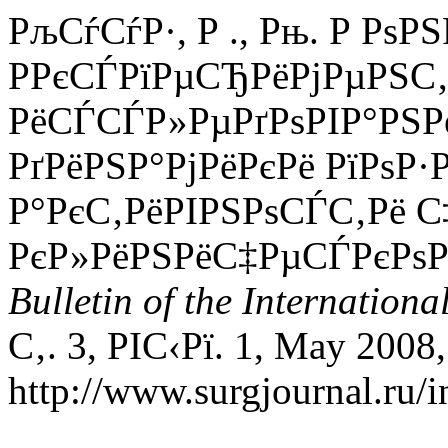
РљСѓСѓР·, Р ., Рњ. Р РѕР
Р­РєСЃРїРµСЂРёРјРµРЅС
РёСЃСЃР»РµРґРѕРІР°РЅ
РґРёРЅР°РјРёРєРё РїРѕР
Р°РєС‚РёРІРЅРѕСЃС‚Рё С
РєР»РёРЅРёС‡РµСЃРєРѕР
Bulletin of the Internationa
С‚. 3, РІС‹Рї. 1, May 2008
http://www.surgjournal.ru/