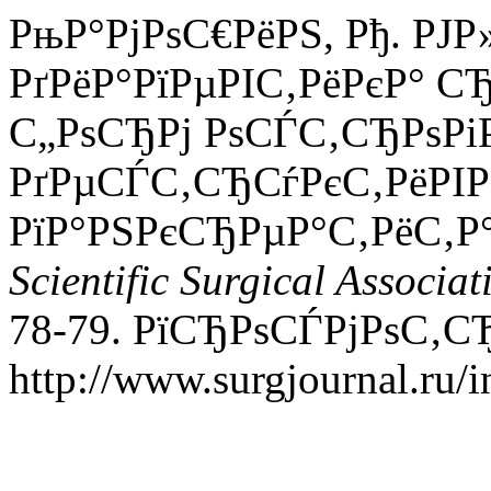
РњР°РјРѕС€РёРЅ, Рђ. РЈ
РґРёР°РїРµРІС‚РёРєР° 
С„РѕСЂРј РѕСЃС‚СЂРѕРі
РґРµСЃС‚СЂСѓРєС‚РёРІР
РїР°РЅРєСЂРµР°С‚РёС‚Р
Scientific Surgical Associat
78-79. РїСЂРѕСЃРјРѕС‚СЂ
http://www.surgjournal.ru/