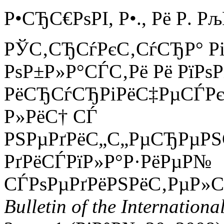
Р•СЂС€РѕРІ, Р•., Рё Р. Р
РЎС‚СЂСѓРєС‚СѓСЂР° Р
РѕР±Р»Р°СЃС‚Рё Рё РїРѕ
РёСЂСѓСЂРіРёС‡РµСЃРєР
Р»РёС† СЃ
РЅРµРґРёС„С„РµСЂРµРЅ
РґРёСЃРїР»Р°Р·РёРµР№
СЃРѕРµРґРёРЅРёС‚РµР»С
Bulletin of the Internationa