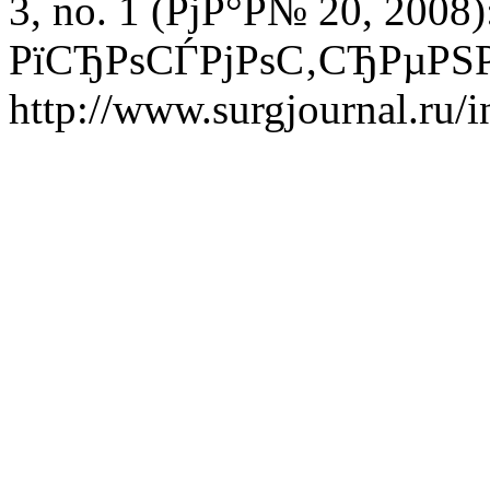
3, no. 1 (РјР°Р№ 20, 2008)
РїСЂРѕСЃРјРѕС‚СЂРµРЅРѕ
http://www.surgjournal.ru/