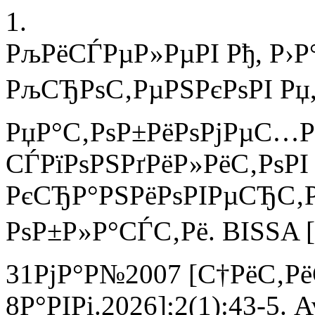
1.
РљРёСЃРµР»РµРІ Рђ, Р›Р°
РљСЂРѕС‚РµРЅРєРѕРІ Рџ, 
РџР°С‚РѕР±РёРѕРјРµС…Р
СЃРїРѕРЅРґРёР»РёС‚РѕРІ
РєСЂР°РЅРёРѕРІРµСЂС
РѕР±Р»Р°СЃС‚Рё. BISSA 
31РјР°Р№2007 [С†РёС‚Р
8Р°РІРі.2026];2(1):43-5. A