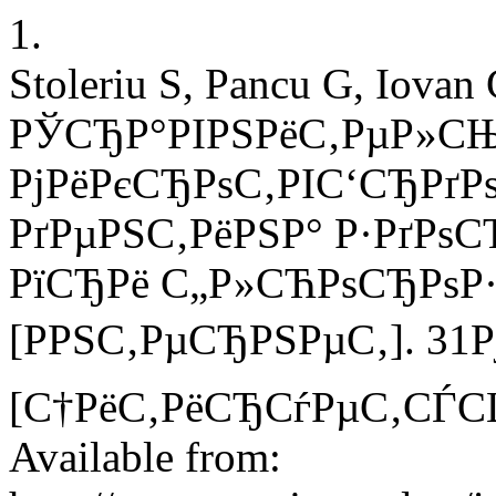
1.
Stoleriu S, Pancu G, Iovan 
РЎСЂР°РІРЅРёС‚РµР»СЊ
РјРёРєСЂРѕС‚РІС‘СЂРґРѕ
РґРµРЅС‚РёРЅР° Р·РґРѕС
РїСЂРё С„Р»СЋРѕСЂРѕР·
[РРЅС‚РµСЂРЅРµС‚]. 31
[С†РёС‚РёСЂСѓРµС‚СЃСЏ Р
Available from: