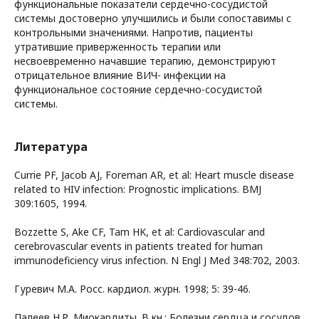
функциональные показатели сердечно-сосудистой
системы достоверно улучшились и были сопоставимы с
контрольными значениями. Напротив, пациенты
утратившие приверженность терапии или
несвоевременно начавшие терапию, демонстрируют
отрицательное влияние ВИЧ- инфекции на
функциональное состояние сердечно-сосудистой
системы.
Литература
Currie PF, Jacob AJ, Foreman AR, et al: Heart muscle disease
related to HIV infection: Prognostic implications. BMJ
309:1605, 1994.
Bozzette S, Ake CF, Tam HK, et al: Cardiovascular and
cerebrovascular events in patients treated for human
immunodeficiency virus infection. N Engl J Med 348:702, 2003.
Гуревич М.А. Росс. кардиол. журн. 1998; 5: 39-46.
Палеев Н.Р. Миокардиты. В кн.: Болезни сердца и сосудов.