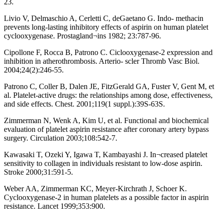
23.
Livio V, Delmaschio A, Cerletti C, deGaetano G. Indo- methacin
prevents long-lasting inhibitory effects of aspirin on human platelet
cyclooxygenase. Prostagland¬ins 1982; 23:787-96.
Cipollone F, Rocca B, Patrono C. Ciclooxygenase-2 expression and
inhibition in atherothrombosis. Arterio- scler Thromb Vasc Biol.
2004;24(2):246-55.
Patrono C, Coller B, Dalen JE, FitzGerald GA, Fuster V, Gent M, et
al. Platelet-active drugs: the relationships among dose, effectiveness,
and side effects. Chest. 2001;119(1 suppl.):39S-63S.
Zimmerman N, Wenk A, Kim U, et al. Functional and biochemical
evaluation of platelet aspirin resistance after coronary artery bypass
surgery. Circulation 2003;108:542-7.
Kawasaki T, Ozeki Y, Igawa T, Kambayashi J. In¬creased platelet
sensitivity to collagen in individuals resistant to low-dose aspirin.
Stroke 2000;31:591-5.
Weber AA, Zimmerman KC, Meyer-Kirchrath J, Schoer K.
Cyclooxygenase-2 in human platelets as a possible factor in aspirin
resistance. Lancet 1999;353:900.