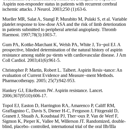
Aspirin non-responder status in patients with recurrent cerebral
ischemic attacks. J Neurol. 2003;250 (1):63-6.
Mueller MR, Salat A, Stangl P, Murabito M, Pulaki S, et al. Variable
platelet response to low-dose ASA and the risk of limb deterioration
in patients submitted to peripheral arterial angioplasty. Thromb
Haemost. 1997;78(3):1003-7.
Gum PA, Kottke-Marchant K, Welsh PA, White J, To¬pol EJ. A
prospective, blinded determination of the natural history of aspirin
resistance among stable pa¬tients with cardiovascular disease. J Am
Coll Cardiol. 2003;41(6):961-5.
Christopher P. Martin, Robert L. Talbert. Aspirin Resis¬tance: An
evaluation of Current Evidence and Measure¬ment Methods.
Pharmacotherapy. 2005; 25(7):942-953.
Hankey GJ, Eikelboom JW. Aspirin resistance. Lancet.
2006;367(9510):606-17.
Topol EJ, Easton D, Harrington RA, Amarenco P, Califf RM,
Graffagnino C, Davis S, Diener H-C, Ferguson J, Fitzgerald D,
Granett J, Shuaib A, Koudstaal PJ, Ther¬oux P, Van de Werf F,
Sigmon K, Pieper K, Vallee M, Willerson JT. Randomized, double-
blind, placebo- controlled, international trial of the oral IIb/IIIa