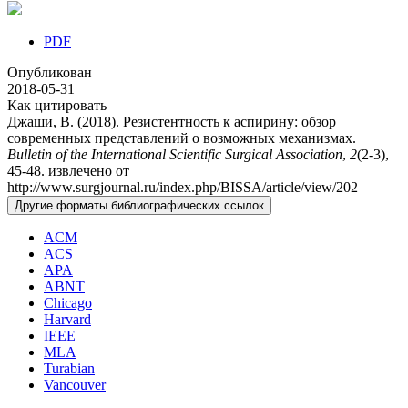
PDF
Опубликован
2018-05-31
Как цитировать
Джаши, В. (2018). Резистентность к аспирину: обзор
современных представлений о возможных механизмах.
Bulletin of the International Scientific Surgical Association
,
2
(2-3),
45-48. извлечено от
http://www.surgjournal.ru/index.php/BISSA/article/view/202
Другие форматы библиографических ссылок
ACM
ACS
APA
ABNT
Chicago
Harvard
IEEE
MLA
Turabian
Vancouver