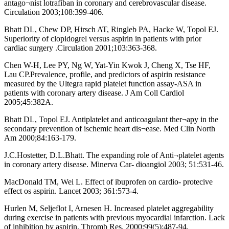
antago¬nist lotrafiban in coronary and cerebrovascular disease.
Circulation 2003;108:399-406.
Bhatt DL, Chew DP, Hirsch AT, Ringleb PA, Hacke W, Topol EJ.
Superiority of clopidogrel versus aspirin in patients with prior
cardiac surgery .Circulation 2001;103:363-368.
Chen W-H, Lee PY, Ng W, Yat-Yin Kwok J, Cheng X, Tse HF,
Lau CP.Prevalence, profile, and predictors of aspirin resistance
measured by the Ultegra rapid platelet function assay-ASA in
patients with coronary artery disease. J Am Coll Cardiol
2005;45:382A.
Bhatt DL, Topol EJ. Antiplatelet and anticoagulant ther¬apy in the
secondary prevention of ischemic heart dis¬ease. Med Clin North
Am 2000;84:163-179.
J.C.Hostetter, D.L.Bhatt. The expanding role of Anti¬platelet agents
in coronary artery disease. Minerva Car- dioangiol 2003; 51:531-46.
MacDonald TM, Wei L. Effect of ibuprofen on cardio- protecive
effect os aspirin. Lancet 2003; 361:573-4.
Hurlen M, Seljeflot I, Arnesen H. Increased platelet aggregability
during exercise in patients with previous myocardial infarction. Lack
of inhibition by aspirin. Thromb Res. 2000;99(5):487-94.