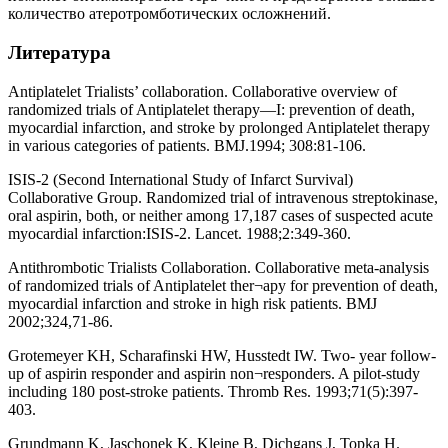
количество атеротромботических осложнений.
Литература
Antiplatelet Trialists’ collaboration. Collaborative overview of
randomized trials of Antiplatelet therapy—I: prevention of death,
myocardial infarction, and stroke by prolonged Antiplatelet therapy
in various categories of patients. BMJ.1994; 308:81-106.
ISIS-2 (Second International Study of Infarct Survival)
Collaborative Group. Randomized trial of intravenous streptokinase,
oral aspirin, both, or neither among 17,187 cases of suspected acute
myocardial infarction:ISIS-2. Lancet. 1988;2:349-360.
Antithrombotic Trialists Collaboration. Collaborative meta-analysis
of randomized trials of Antiplatelet ther¬apy for prevention of death,
myocardial infarction and stroke in high risk patients. BMJ
2002;324,71-86.
Grotemeyer KH, Scharafinski HW, Husstedt IW. Two- year follow-
up of aspirin responder and aspirin non¬responders. A pilot-study
including 180 post-stroke patients. Thromb Res. 1993;71(5):397-
403.
Grundmann K, Jaschonek K, Kleine B, Dichgans J, Topka H.