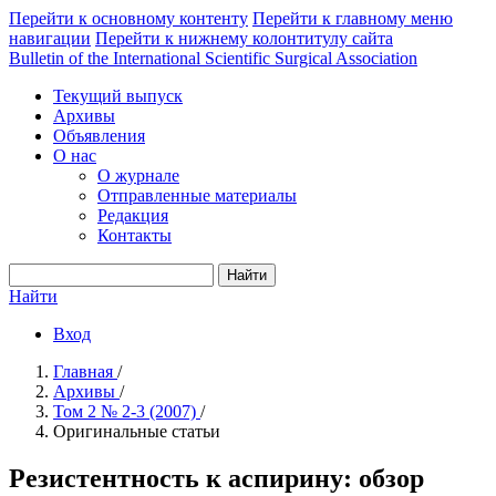
Перейти к основному контенту
Перейти к главному меню
навигации
Перейти к нижнему колонтитулу сайта
Bulletin of the International Scientific Surgical Association
Текущий выпуск
Архивы
Объявления
О нас
О журнале
Отправленные материалы
Редакция
Контакты
Найти
Найти
Вход
Главная
/
Архивы
/
Том 2 № 2-3 (2007)
/
Оригинальные статьи
Резистентность к аспирину: обзор